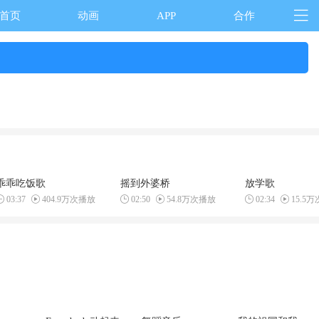
首页
动画
APP
合作
乖乖吃饭歌
摇到外婆桥
放学歌
03:37
404.9万次播放
02:50
54.8万次播放
02:34
15.5