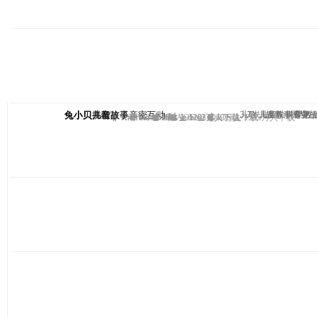
兔小贝拼音
兔小贝—与孩子亲密互动
兔小贝儿歌
兔小贝儿童故事
3-7岁儿童学拼音第
儿歌、故事、国学、
儿童故事专业
早教
Android
Android
Android
IOS
IOS
Android
IOS
1102万人下载
1203万人下载
1069万人下载
IOS
1235万人下载