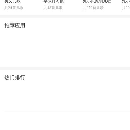
英文儿歌
早教好习惯
兔小贝原创儿歌
兔小
共24首儿歌
共48首儿歌
共270首儿歌
共2
推荐应用
热门排行