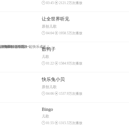
03:45
2121.2万次播放
让全世界听见
原创儿歌
04:04
1958.5万次播放
一神奇APP
识字原创动画视频！
版，海量精选专题！
益智游戏，陪宝宝一起快乐成长！
数鸭子
儿歌
01:22
1584.9万次播放
快乐兔小贝
原创儿歌
04:06
1537.9万次播放
Bingo
儿歌
01:55
1315.5万次播放