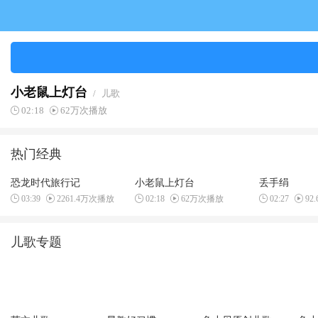
小老鼠上灯台
/
儿歌
02:18
62万次播放
热门经典
恐龙时代旅行记
小老鼠上灯台
丢手绢
03:39
2261.4万次播放
02:18
62万次播放
02:27
92
儿歌专题