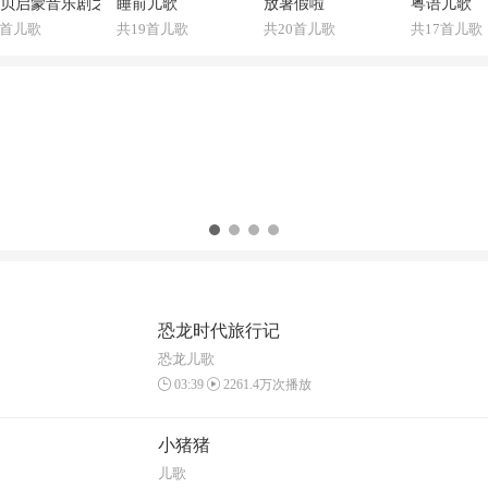
贝启蒙音乐剧之【认识恐龙】
睡前儿歌
放暑假啦
粤语儿歌
0首儿歌
共19首儿歌
共20首儿歌
共17首儿歌
恐龙时代旅行记
恐龙儿歌
03:39
2261.4万次播放
小猪猪
儿歌