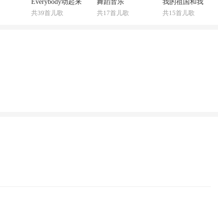
Everybody动起来
舞蹈音乐
我的祖国和我
共39首儿歌
共17首儿歌
共15首儿歌