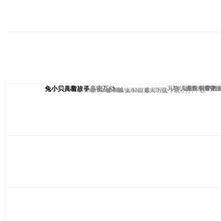
兔小贝拼音
兔小贝—与孩子亲密互动
兔小贝儿歌
兔小贝儿童故事
3-7岁儿童学拼音第
儿歌、故事、国学、
儿童故事专业
早教
Android
Android
Android
IOS
IOS
Android
IOS
1102万人下载
1203万人下载
1069万人下载
IOS
1235万人下载