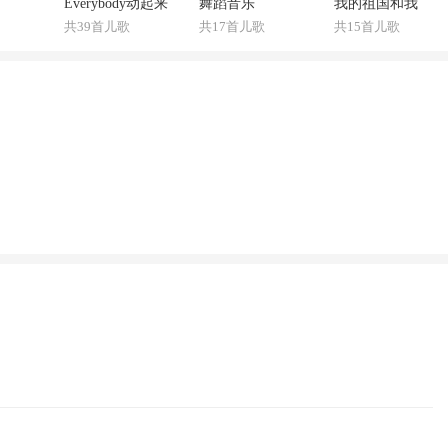
Everybody动起来
舞蹈音乐
我的祖国和我
共39首儿歌
共17首儿歌
共15首儿歌