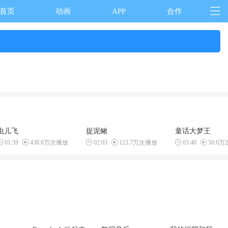
首页
动画
APP
合作
虫儿飞
捉泥鳅
童话大梦王
01:59
438.6万次播放
02:03
123.7万次播放
03:40
50.6