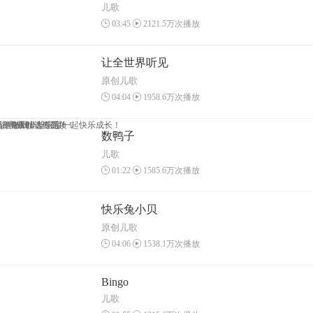
儿歌
03:45
2121.5万次播放
让全世界听见
原创儿歌
04:04
1958.6万次播放
一神奇APP
识字原创动画视频！
版，海量精选专题！
益智游戏，陪宝宝一起快乐成长！
数鸭子
儿歌
01:22
1585.6万次播放
快乐兔小贝
原创儿歌
04:06
1538.1万次播放
Bingo
儿歌