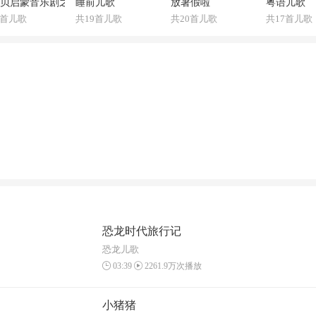
贝启蒙音乐剧之【认识恐龙】
睡前儿歌
放暑假啦
粤语儿歌
0首儿歌
共19首儿歌
共20首儿歌
共17首儿歌
恐龙时代旅行记
恐龙儿歌
03:39
2261.9万次播放
小猪猪