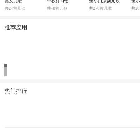
英文儿歌
早教好习惯
兔小贝原创儿歌
兔小
共24首儿歌
共48首儿歌
共270首儿歌
共2
推荐应用
热门排行