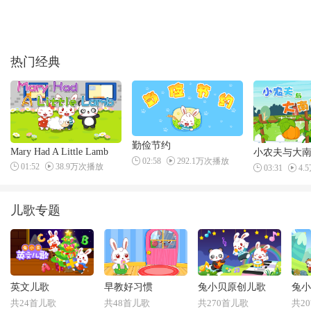
热门经典
勤俭节约
Mary Had A Little Lamb
小农夫与大
02:58
292.1万次播放
01:52
38.9万次播放
03:31
4.
儿歌专题
英文儿歌
早教好习惯
兔小贝原创儿歌
兔小
共24首儿歌
共48首儿歌
共270首儿歌
共2