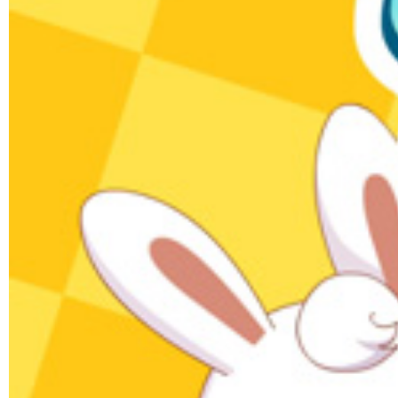
让全世界听见
原创儿歌
04:04
1958.7万次播放
数鸭子
儿歌
01:22
1586.3万次播放
快乐兔小贝
原创儿歌
04:06
1538.3万次播放
Bingo
儿歌