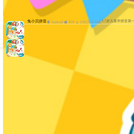
兔小贝儿童故事
兔小贝拼音
兔小贝—与孩子亲密互动
兔小贝儿歌
兔小贝儿童故事
兔小贝拼音
3-7岁儿童学拼音第
儿歌、故事、国学、
3-7岁儿童学拼音第
儿童故事专业
儿童故事专业
早教
Android
Android
Android
Android
Android
IOS
IOS
IOS
Android
IOS
IOS
1102万人下载
1203万人下载
1102万人下载
1069万人下载
1069万人下载
IOS
1235万人下载
热门排行
恐龙时代旅行记
恐龙儿歌
03:39
2262.5万次播放
小猪猪
儿歌
03:45
2121.9万次播放