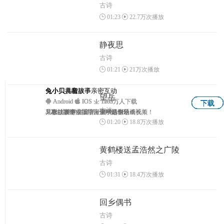
古诗
01:23
22.7万次播放
静夜思
古诗
01:21
21万次播放
兔小贝拼音
兔小贝—与孩子亲密互动
兔小贝儿歌
兔小贝儿童故事
望岳
Android
Android
Android
Android
IOS
IOS
IOS
IOS
1102万人下载
1235万人下载
1203万人下载
1069万人下载
下载
下载
下载
下载
古诗
3-7岁儿童学拼音第一神奇APP
早教益智游戏，陪宝宝一起快乐成长！
儿歌、故事、国学、识字原创动画视频！
儿童故事专业版，海量精选专题！
01:20
18.8万次播放
黄鹤楼送孟浩然之广陵
古诗
01:31
18.4万次播放
回乡偶书
古诗