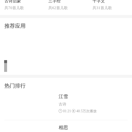
古诗启蒙
三字经
千字文
共70首儿歌
共62首儿歌
共31首儿歌
推荐应用
热门排行
江雪
古诗
01:21
40.5万次播放
相思