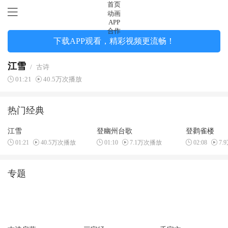
首页
动画
APP
合作
下载APP观看，精彩视频更流畅！
江雪
/
古诗
01:21
40.5万次播放
热门经典
江雪
登幽州台歌
登鹳雀楼
01:21
40.5万次播放
01:10
7.1万次播放
02:08
7.
专题