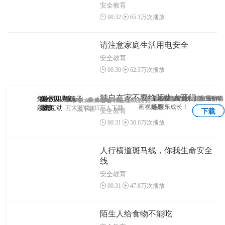
安全教育
00:32
65.1万次播放
请注意家庭生活用电安全
安全教育
00:30
62.3万次播放
独自在家不要给陌生人开门
兔小贝—与孩子
兔小贝
兔小贝儿童
兔小贝拼
儿歌、故事、国学、识字原创动
儿童故事专业版，海量精选
早教益智游戏，陪宝宝一
3-7岁儿童学拼音第一神奇
Android
Android
IOS
1203
IOS
Android
Android
IOS
IOS
1102万人
1069万
APP
画视频！
专题！
起快乐成长！
亲密互动
儿歌
故事
音
万人下载
1235万人下载
下载
人下载
安全教育
下载
下载
下载
下载
00:31
50.6万次播放
人行横道斑马线，你我生命安全
线
安全教育
00:31
47.8万次播放
陌生人给食物不能吃