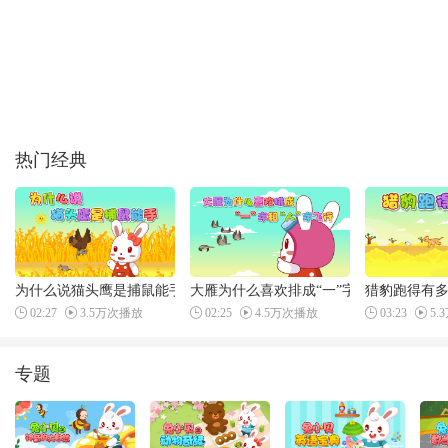
热门经典
为什么说猫头鹰是捕鼠能手
大雁为什么喜欢排成“一”字和“人”字飞行
猎豹跑得有
02:27
3.5万次播放
02:25
4.5万次播放
03:23
5.
专题