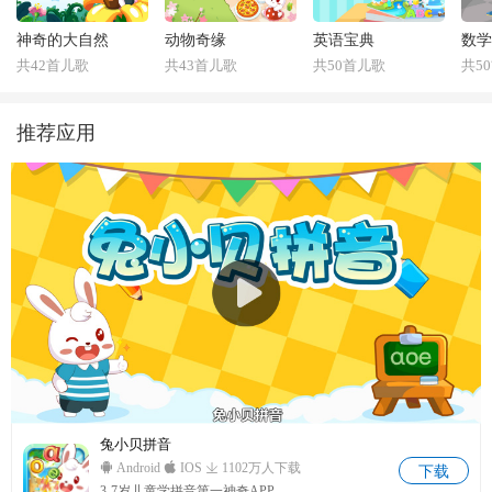
神奇的大自然
动物奇缘
英语宝典
数学
共42首儿歌
共43首儿歌
共50首儿歌
共5
推荐应用
兔小贝拼音
Android
IOS
1102万人下载
下载
3-7岁儿童学拼音第一神奇APP