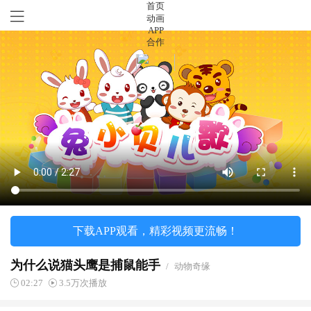
首页
动画
APP
合作
下载APP观看，精彩视频更流畅！
为什么说猫头鹰是捕鼠能手
/
动物奇缘
02:27
3.5万次播放