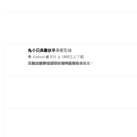
兔小贝拼音
兔小贝—与孩子亲密互动
兔小贝儿歌
兔小贝儿童故事
Android
Android
Android
Android
IOS
IOS
IOS
IOS
1102万人下载
1235万人下载
1203万人下载
1069万人下载
3-7岁儿童学拼音第一神奇APP
早教益智游戏，陪宝宝一起快乐成长！
儿歌、故事、国学、识字原创动画视频！
儿童故事专业版，海量精选专题！