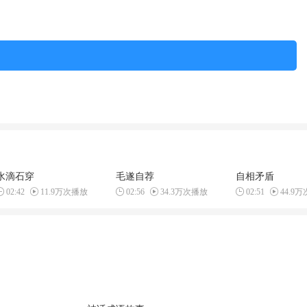
水滴石穿
毛遂自荐
自相矛盾
02:42
11.9万次播放
02:56
34.3万次播放
02:51
44.9