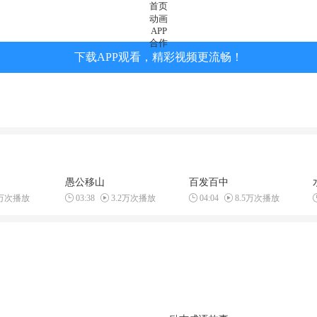
首页
动画
APP
合作
下载APP观看，精彩视频更流畅！
愚公移山
百发百中
1万次播放
03:38
3.2万次播放
04:04
8.5万次播放