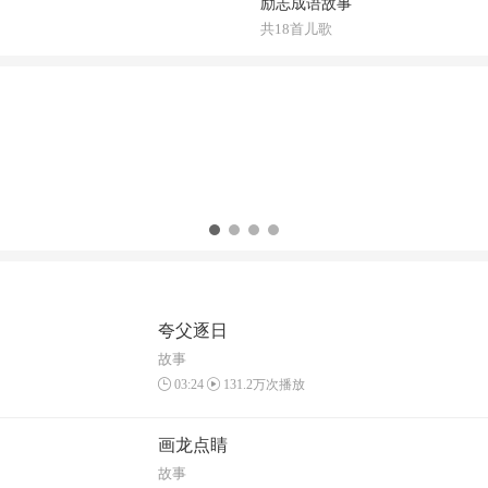
励志成语故事
共18首儿歌
夸父逐日
故事
03:24
131.2万次播放
画龙点睛
故事