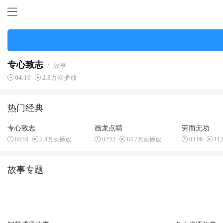
专心致志
/
故事
04:10
2.8万次播放
热门经典
专心致志
画龙点睛
劳而无功
04:10
2.8万次播放
02:52
84.7万次播放
03:06
1
故事专题