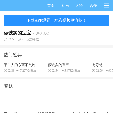
首页
动画
APP
合作
下载APP观看，精彩视频更流畅！
做诚实的宝宝
/
原创儿歌
02:54
5.4万次播放
热门经典
陌生人的东西不乱吃
做诚实的宝宝
七彩笔
02:38
7.2万次播放
02:54
5.4万次播放
02:56
99
专题