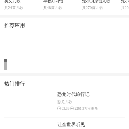
英文儿歌
早教好习惯
兔小贝原创儿歌
兔小
共24首儿歌
共48首儿歌
共270首儿歌
共2
推荐应用
热门排行
恐龙时代旅行记
恐龙儿歌
03:39
2261.3万次播放
让全世界听见