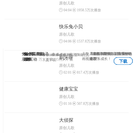
原创儿歌
04:04
1958.5万次播放
快乐兔小贝
原创儿歌
04:06
1537.8万次播放
兔小贝—与孩子
兔小贝
兔小贝儿童
兔小贝拼
儿歌、故事、国学、识字原创动
儿童故事专业版，海量精选
早教益智游戏，陪宝宝一
3-7岁儿童学拼音第一神奇
Android
Android
IOS
1203
IOS
Android
Android
IOS
IOS
1102万人
1069万
刷牙呀
APP
画视频！
专题！
起快乐成长！
亲密互动
儿歌
故事
音
万人下载
1235万人下载
下载
人下载
下载
下载
下载
下载
原创儿歌
02:01
817.4万次播放
健康宝宝
原创儿歌
01:16
507.8万次播放
大侦探
原创儿歌