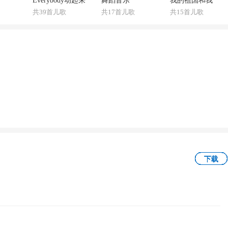
Everybody动起来
舞蹈音乐
我的祖国和我
共39首儿歌
共17首儿歌
共15首儿歌
下载
下载
下载
下载