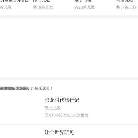
贝启蒙音乐剧之【认识恐龙】
睡前儿歌
放暑假啦
粤语儿歌
0首儿歌
共19首儿歌
共20首儿歌
共17首儿歌
一神奇APP
识字原创动画视频！
版，海量精选专题！
益智游戏，陪宝宝一起快乐成长！
恐龙时代旅行记
恐龙儿歌
03:39
2262.5万次播放
让全世界听见