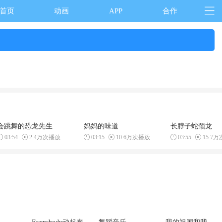
首页
动画
APP
合作
会跳舞的恐龙先生
妈妈的味道
长脖子蛇颈龙
03:54
2.4万次播放
03:15
10.6万次播放
03:55
15.7