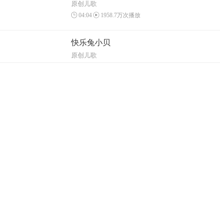
原创儿歌
04:04
1958.7万次播放
快乐兔小贝
原创儿歌
04:06
1538.3万次播放
刷牙呀
原创儿歌
02:01
817.5万次播放
健康宝宝
原创儿歌
01:16
508.3万次播放
大侦探
原创儿歌