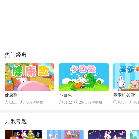
热门经典
健康歌
小白兔
乖乖吃饭歌
03:17
46万次播放
01:22
207.8万次播放
03:37
40
儿歌专题