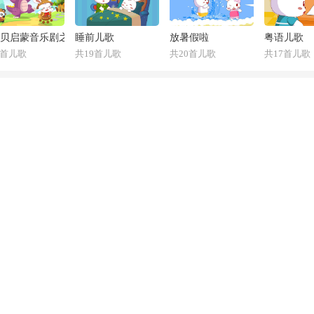
贝启蒙音乐剧之【认识恐龙】
睡前儿歌
放暑假啦
粤语儿歌
0首儿歌
共19首儿歌
共20首儿歌
共17首儿歌