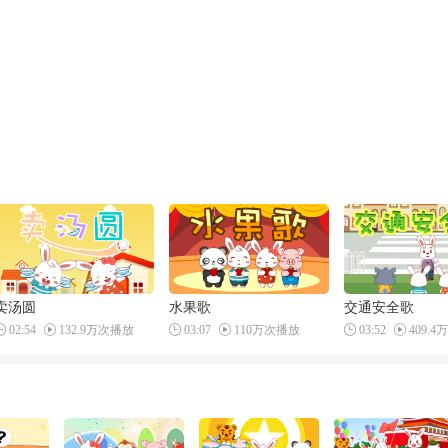
卖汤圆
水果歌
交通安全歌
02:54
132.9万次播放
03:07
110万次播放
03:52
409.