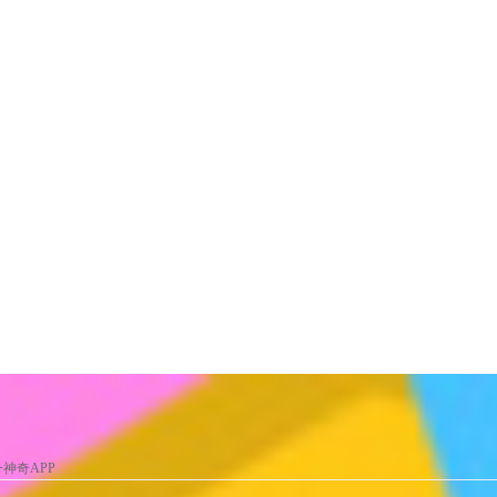
一神奇APP
识字原创动画视频！
一神奇APP
版，海量精选专题！
版，海量精选专题！
益智游戏，陪宝宝一起快乐成长！