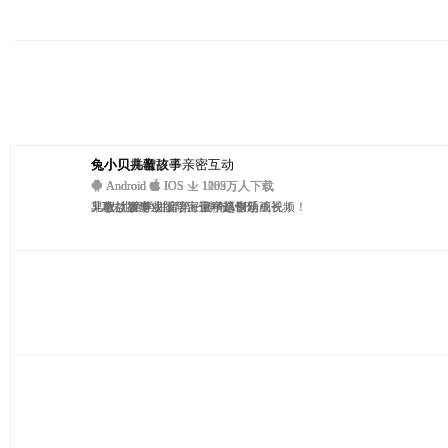
兔小贝拼音
兔小贝—与孩子亲密互动
兔小贝儿歌
兔小贝儿童故事
Android
Android
Android
Android
IOS
IOS
IOS
IOS
1102万人下载
1235万人下载
1203万人下载
1069万人下载
3-7岁儿童学拼音第一神奇APP
早教益智游戏，陪宝宝一起快乐成长！
儿歌、故事、国学、识字原创动画视频！
儿童故事专业版，海量精选专题！