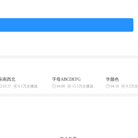
东南西北
字母ABCDEFG
学颜色
03:37
6.1万次播放
04:08
15.5万次播放
04:18
9.3万