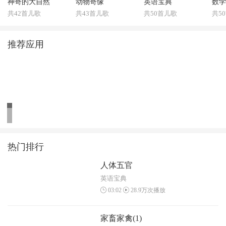
神奇的大自然
动物奇缘
英语宝典
数学
共42首儿歌
共43首儿歌
共50首儿歌
共5
推荐应用
热门排行
人体五官
英语宝典
03:02
28.9万次播放
家畜家禽(1)