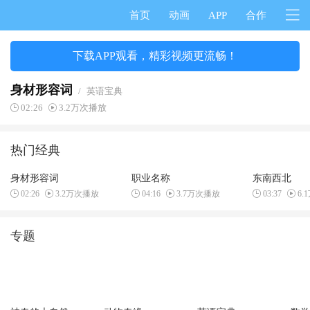
首页
动画
APP
合作
下载APP观看，精彩视频更流畅！
身材形容词
/
英语宝典
02:26
3.2万次播放
热门经典
身材形容词
职业名称
东南西北
02:26
3.2万次播放
04:16
3.7万次播放
03:37
6.
专题