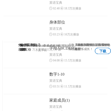
英语宝典
02:40
18.3万次播放
身体部位
英语宝典
03:23
16万次播放
兔小贝—与孩子
兔小贝
兔小贝儿童
兔小贝拼
儿歌、故事、国学、识字原创动
儿童故事专业版，海量精选
早教益智游戏，陪宝宝一
3-7岁儿童学拼音第一神奇
Android
Android
IOS
1203
IOS
Android
Android
IOS
IOS
1102万人
1069万
字母ABCDEFG
APP
画视频！
专题！
起快乐成长！
亲密互动
儿歌
故事
音
万人下载
1235万人下载
下载
人下载
下载
下载
下载
下载
英语宝典
04:08
15.5万次播放
数字1-10
英语宝典
03:51
11.5万次播放
家庭成员(1)
英语宝典